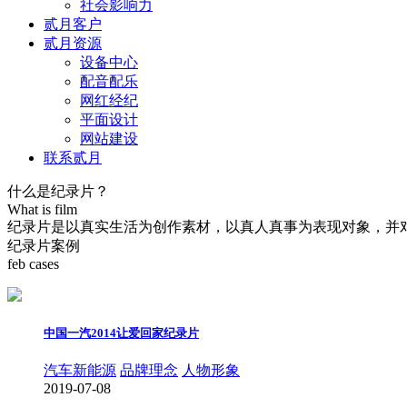
社会影响力
贰月客户
贰月资源
设备中心
配音配乐
网红经纪
平面设计
网站建设
联系贰月
什么是纪录片？
What is film
纪录片是以真实生活为创作素材，以真人真事为表现对象，并
纪录片案例
feb cases
中国一汽2014让爱回家纪录片
汽车新能源
品牌理念
人物形象
2019-07-08