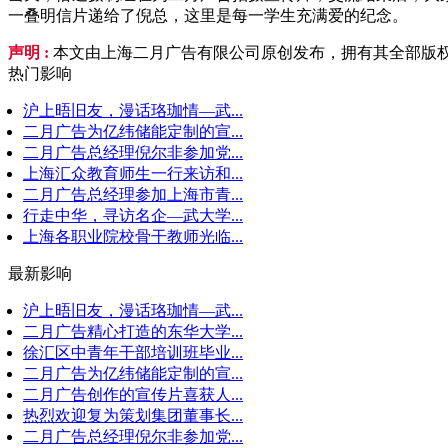
一叠明信片递给了倪总，这里是每一学生充满爱的纪念。
声明 :
本文由上海二月广告有限公司原创发布，拥有其全部版权
热门影响
沪上晤旧友，漫话珞珈情—武...
二月广告为亿纬储能定制的宣...
二月广告总经理倪尔非参加党...
上海汇众教育师生一行来访和...
二月广告总经理参加上海市青...
行走中华，寻访名企—武大学...
上海各职业院校骨干教师光临...
最新影响
沪上晤旧友，漫话珞珈情—武...
二月广告精心打造的东华大学...
徐汇区中青年干部培训班毕业...
二月广告为亿纬储能定制的宣...
二月广告创作的宣传片喜获人...
热烈欢迎复为策划集团董事长...
二月广告总经理倪尔非参加党...