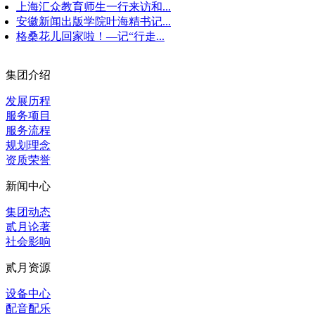
上海汇众教育师生一行来访和...
安徽新闻出版学院叶海精书记...
格桑花儿回家啦！—记“行走...
集团介绍
发展历程
服务项目
服务流程
规划理念
资质荣誉
新闻中心
集团动态
贰月论著
社会影响
贰月资源
设备中心
配音配乐