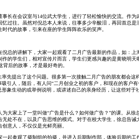
董事长在会议室与14位武大学生，进行了轻松愉快的交流。作为
回忆过往。虽然对倪总本人来说，往事多少辛酸泪，再回首总是
生时代的故事，引来在座的学生阵阵欢乐的笑声。
在倪总的讲解下，大家一起观看了二月广告最新的作品，如：上
制作的学生们，相对宣传片而言，学生们更感兴趣的是黄晓明天
？这背后的故事，才是最好奇的。
生率先提出了这个问题。很多第一次接触二月广告的朋友都会这样
事吸引人，随后，有人问“二月创业之初的客户，和现在的客户有
倪总形象生动的或举例说明，或讲述自己的亲身经历，让这些对于
为大家上了一堂叫做“广告是什么？如何做广告？”的课。从徐总
告无处不在，以及广告思维的模式。对于在校大学生，徐总告诫
告创意人，不仅仅是光鲜亮丽。
家一起参观了摄制组的拍摄，并进入后期制作部，体验后期的工