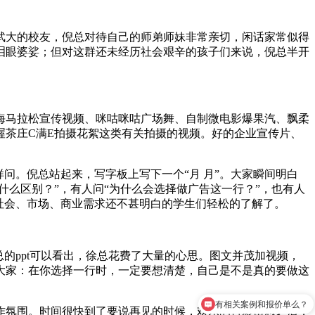
武大的校友，倪总对待自己的师弟师妹非常亲切，闲话家常似得
泪眼婆娑；但对这群还未经历社会艰辛的孩子们来说，倪总半开
海马拉松宣传视频、咪咕咪咕广场舞、自制微电影爆果汽、飘柔
喔茶庄C满E拍摄花絮这类有关拍摄的视频。好的企业宣传片、
问。倪总站起来，写字板上写下一个“月 月”。大家瞬间明白
什么区别？”，有人问“为什么会选择做广告这一行？”，也有人
社会、市场、商业需求还不甚明白的学生们轻松的了解了。
的ppt可以看出，徐总花费了大量的心思。图文并茂加视频，
大家：在你选择一行时，一定要想清楚，自己是不是真的要做这
有相关案例和报价单么？
作氛围。时间很快到了要说再见的时候，欢乐的合影留念之后，