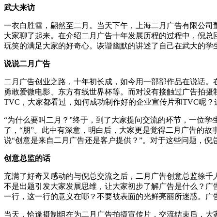
武大来访
一衣白胜雪，翩然至二月。当天下午，上海二月广告有限公司
大家聊了起来。在介绍二月广告十年发展历程的过程中，倪总
玩笑的满足大家的好奇心。诙谐幽默的讲述了自己在武大的学
说说二月广告
二月广告创业之路，十年初长成，如今用一部部作品在说话。
勇敢爱微电影、东方有线世界杯等。而对没有接触过广告拍摄
TVC，大家都看过，如何成功制作好的企业宣传片和TVC呢
“为什么要叫二月？”终于，到了大家提问交流的环节，一位学
了，“朋”。此中有深意，明白后，大家更是觉得二月广告的故
说“创意是来自二月广告还是客户提供？”。对于这些问题，
创意总监的话
充满了好奇又感动的与倪总交流之后，二月广告创意总监徐千人
不是出题引发大家发展思维，让大家初步了解广告是什么？广
一行，这一行的意义在哪？不要被表面的光鲜亮丽所迷惑。广
当天，恰逢摄制组在为二月广告拍摄宣传片，交流结束后，大