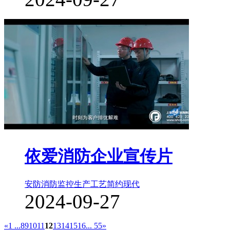
依爱消防企业宣传片
安防消防监控
生产工艺
简约现代
2024-09-27
«
1 ...
8
9
10
11
12
13
14
15
16
... 55
»