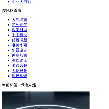
企业大电影
按风格查看 :
大气厚重
简约现代
欧美时尚
未来科技
优雅清新
唯美华丽
情景设定
创意形象
高端访谈
卡通风趣
人物形象
颂扬辉煌
当前标签 : 卡通风趣