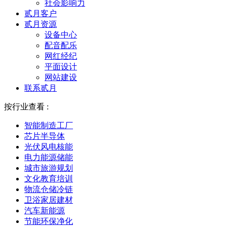
社会影响力
贰月客户
贰月资源
设备中心
配音配乐
网红经纪
平面设计
网站建设
联系贰月
按行业查看 :
智能制造工厂
芯片半导体
光伏风电核能
电力能源储能
城市旅游规划
文化教育培训
物流仓储冷链
卫浴家居建材
汽车新能源
节能环保净化