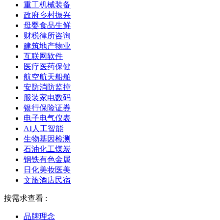
重工机械装备
政府乡村振兴
母婴食品生鲜
财税律所咨询
建筑地产物业
互联网软件
医疗医药保健
航空航天船舶
安防消防监控
服装家电数码
银行保险证券
电子电气仪表
AI人工智能
生物基因检测
石油化工煤炭
钢铁有色金属
日化美妆医美
文旅酒店民宿
按需求查看 :
品牌理念