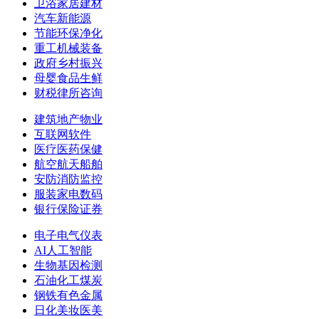
卫浴家居建材
汽车新能源
节能环保净化
重工机械装备
政府乡村振兴
母婴食品生鲜
财税律所咨询
建筑地产物业
互联网软件
医疗医药保健
航空航天船舶
安防消防监控
服装家电数码
银行保险证券
电子电气仪表
AI人工智能
生物基因检测
石油化工煤炭
钢铁有色金属
日化美妆医美