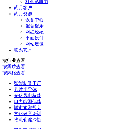
社会影响力
贰月客户
贰月资源
设备中心
配音配乐
网红经纪
平面设计
网站建设
联系贰月
按行业查看
按需求查看
按风格查看
智能制造工厂
芯片半导体
光伏风电核能
电力能源储能
城市旅游规划
文化教育培训
物流仓储冷链